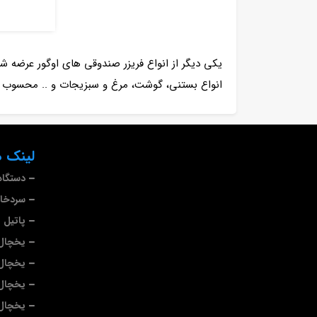
انواع بستنی، گوشت، مرغ و سبزیجات و .. محسوب 
لینک ه
دستگاه
سردخا
پاتیل 
یخچال 
یخچال
یخچال
یخچال 