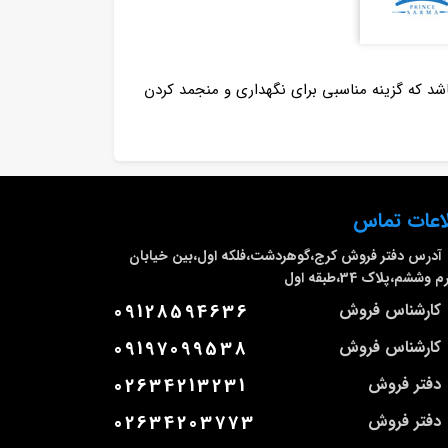
ای اوگور عرضه شده توسط صنایع برودتی پرنس سرما، فریزر صندوقی اوگور 300 لیتری می باشد که گزینه مناسبی برای نگهداری و منجمد کردن
اعات تماس
آدرس دفتر فروش
کرج،گوهردشت،فلکه اول،بین خیابان
وششم،پلاک 34،طبقه اول
کارشناس فروش
09128594636
کارشناس فروش
09197099538
دفتر فروش
02634213231
دفتر فروش
02634203773