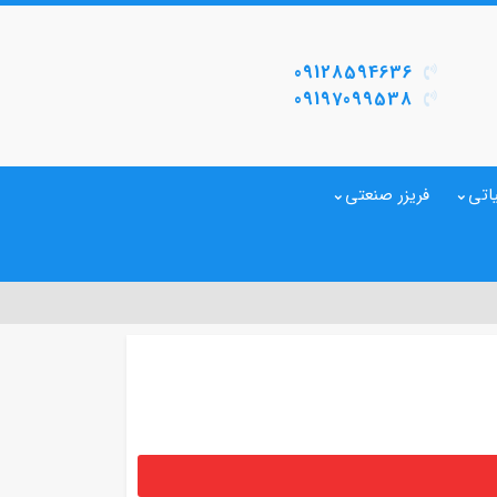
09128594636
09197099538
اتی
فریزر صنعتی