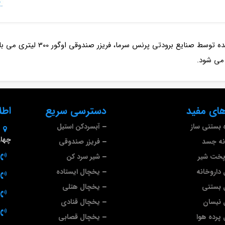
یکی دیگر از انواع فریزر صندوقی ه
می شود.
ای مفید
دسترسی سریع
اطل
 بستنی ساز
آبسردکن استیل
چهارم 
نه جسد
فریزر صندوقی
پخت شیر
شیر سرد کن
داروخانه
یخچال ایستاده
 بستنی
یخچال هتلی
 نیسان
یخچال قنادی
پرده هوا
یخچال قصابی