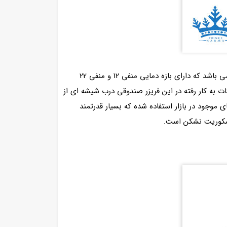
فریزر صندوقی اوگور 400 لیتری یکی دیگر از انواع ابعاد فریزر صندوقی های اوگور عرضه شده توسط صنایع برودتی پرنس سرما می باشد که دارای بازه دمایی منفی 12 و منفی 22
 کرد. ترموستات به کار رفته در این فریزر صندوقی درب شیشه ای از
 موجود در بازار استفاده شده که بسیار قدرتمند
 سکوریت نشکن است.