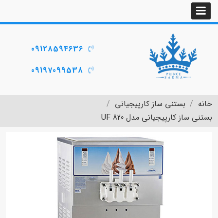
09128594636
09197099538
خانه
بستنی ساز کارپیجیانی
بستنی ساز کارپیجیانی مدل UF 820