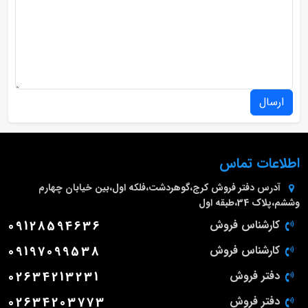
ارسال
اطلاعات تماس
آدرس دفتر فروش
کرج،گوهردشت،فلکه اول،بین خیابان چهارم
وششم،پلاک 34،طبقه اول
کارشناس فروش
09128594636
کارشناس فروش
09197099538
دفتر فروش
02634213231
دفتر فروش
02634203773