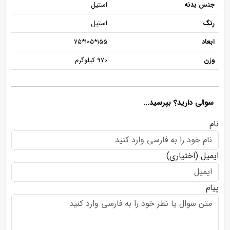
جنس بدنه
استیل
رنگ
استیل
ابعاد
155*105*75
وزن
970 کیلوگرم
سوالی دارید؟ بپرسید...
نام
ایمیل
(اختیاری)
پیام