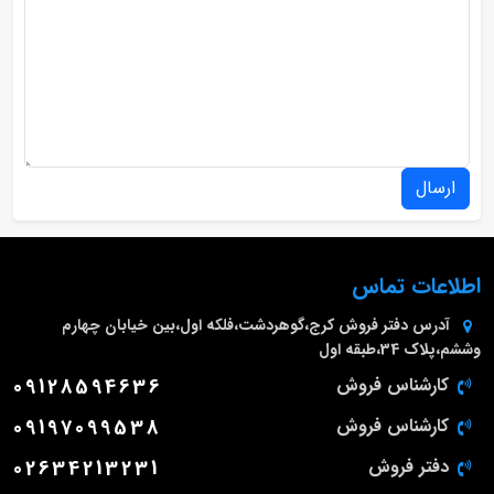
ارسال
اطلاعات تماس
آدرس دفتر فروش
کرج،گوهردشت،فلکه اول،بین خیابان چهارم
وششم،پلاک 34،طبقه اول
کارشناس فروش
09128594636
کارشناس فروش
09197099538
دفتر فروش
02634213231