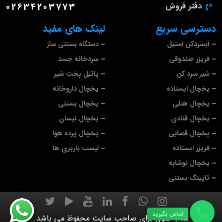
دفتر فروش
02634203773
دسترسی سریع
لینک های مفید
آبسردکن استیل
دستگاه بستنی ساز
فریزر صندوقی
سردخانه جسد
شیر سرد کن
پاتیل پخت شیر
یخچال ایستاده
یخچال داروخانه
یخچال هتلی
یخچال بستنی
یخچال قنادی
یخچال نیسان
یخچال قصابی
یخچال پرده هوا
فریزر ایستاده
لیست باربری ها
یخچال نوشابه
تاپینگ بستنی
تماس بگیرید
تمام حقوق برای صاحب سایت محفوظ می باشد.