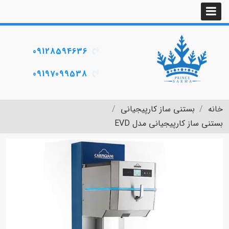
09128594636
09197099538
خانه
بستنی ساز کارپیجیانی
بستنی ساز کارپیجیانی مدل EVD