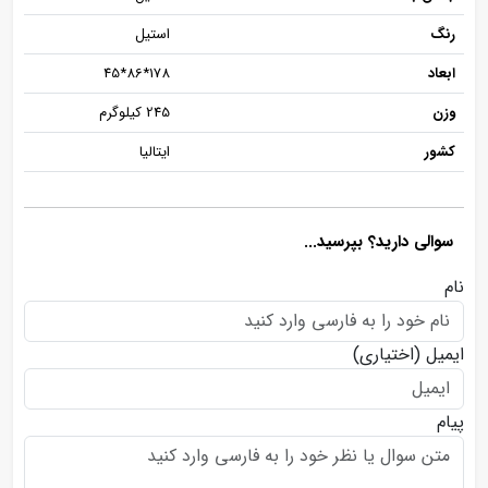
رنگ
استیل
ابعاد
178*86*45
وزن
245 کیلوگرم
کشور
ایتالیا
سوالی دارید؟ بپرسید...
نام
ایمیل
(اختیاری)
پیام