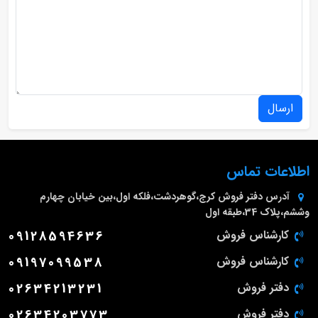
ارسال
اطلاعات تماس
آدرس دفتر فروش
کرج،گوهردشت،فلکه اول،بین خیابان چهارم
وششم،پلاک 34،طبقه اول
کارشناس فروش
09128594636
کارشناس فروش
09197099538
دفتر فروش
02634213231
دفتر فروش
02634203773