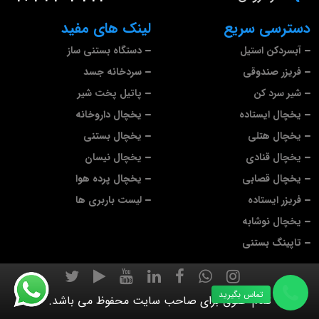
دسترسی سریع
لینک های مفید
آبسردکن استیل
دستگاه بستنی ساز
فریزر صندوقی
سردخانه جسد
شیر سرد کن
پاتیل پخت شیر
یخچال ایستاده
یخچال داروخانه
یخچال هتلی
یخچال بستنی
یخچال قنادی
یخچال نیسان
یخچال قصابی
یخچال پرده هوا
فریزر ایستاده
لیست باربری ها
یخچال نوشابه
تاپینگ بستنی
تماس بگیرید
تمام حقوق برای صاحب سایت محفوظ می باشد.