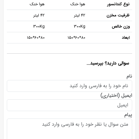
نوع کندانسور
هوا خنک
هوا خنک
ظرفیت مخزن
42 لیتر
42 لیتر
وزن خالص
300Kg
300Kg
ابعاد
80*60*150
80*60*150
سوالی دارید؟ بپرسید...
نام
ایمیل
(اختیاری)
پیام