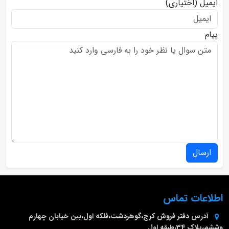
ایمیل
(اختیاری)
پیام
ارسال
اطلاعات تماس
آدرس دفتر فروش
کرج،گوهردشت،فلکه اول،بین خیابان چهارم
وششم،پلاک 34،طبقه اول