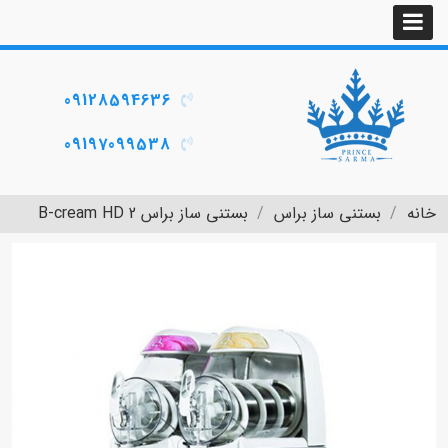
09128594636
09197099538
خانه
بستنی ساز براس
بستنی ساز براس B-cream HD 2