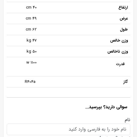
ارتفاع
40 cm
عرض
49 cm
طول
62 cm
وزن خالص
47 kg
وزن ناخالص
50 kg
1100 w
قدرت
گاز
R404a
سوالی دارید؟ بپرسید...
نام