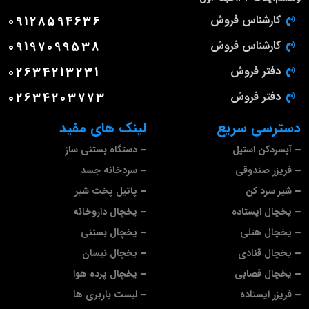
کارشناس فروش
09128594636
کارشناس فروش
09197099538
دفتر فروش
02634213231
دفتر فروش
02634203773
دسترسی سریع
لینک های مفید
آبسردکن استیل
دستگاه بستنی ساز
فریزر صندوقی
سردخانه جسد
شیر سرد کن
پاتیل پخت شیر
یخچال ایستاده
یخچال داروخانه
یخچال هتلی
یخچال بستنی
یخچال قنادی
یخچال نیسان
یخچال قصابی
یخچال پرده هوا
فریزر ایستاده
لیست باربری ها