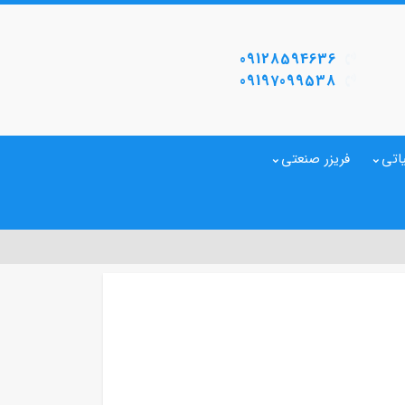
09128594636
09197099538
اتی
فریزر صنعتی