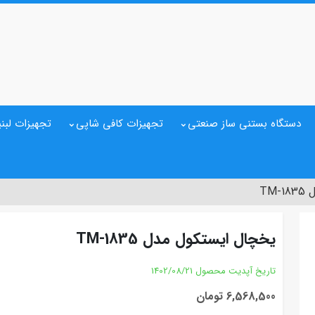
دستگاه بستنی ساز صنعتی
تجهیزات کافی شاپی
تجهیزات لبنی
TM
یخچال ایستکول مدل TM-1835
تاریخ آپدیت محصول
1402/08/21
6,568,500 تومان