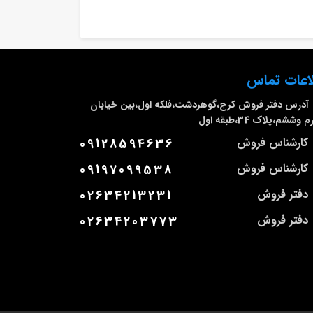
اعات تماس
آدرس دفتر فروش
کرج،گوهردشت،فلکه اول،بین خیابان
وششم،پلاک 34،طبقه اول
کارشناس فروش
09128594636
کارشناس فروش
09197099538
دفتر فروش
02634213231
دفتر فروش
02634203773