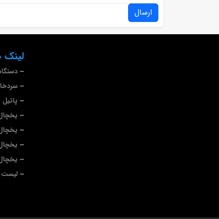
ارسال
لینک ه
دستگاه
سردخا
پاتیل 
یخچال 
یخچال
یخچال
یخچال 
لیست ب