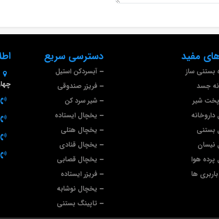
ای مفید
دسترسی سریع
اطل
 بستنی ساز
آبسردکن استیل
چهارم 
نه جسد
فریزر صندوقی
پخت شیر
شیر سرد کن
داروخانه
یخچال ایستاده
 بستنی
یخچال هتلی
 نیسان
یخچال قنادی
پرده هوا
یخچال قصابی
اربری ها
فریزر ایستاده
یخچال نوشابه
تاپینگ بستنی