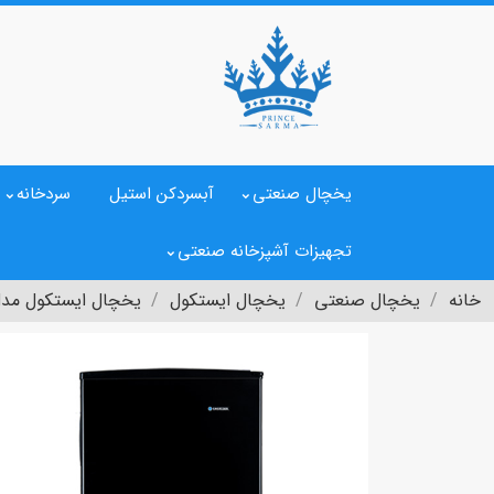
یخچال صنعتی
آبسردکن استیل
سردخانه
تجهیزات آشپزخانه صنعتی
خانه
یخچال صنعتی
یخچال ایستکول
یخچال ایستکول مدل -1835