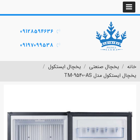
09128594636
09197099538
خانه
یخچال صنعتی
یخچال ایستکول
یخچال ایستکول مدل TM-9540-AS