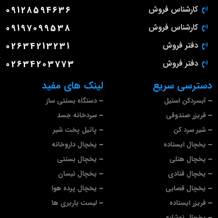
کارشناس فروش
09128594636
کارشناس فروش
09197099538
دفتر فروش
02634213231
دفتر فروش
02634203773
دسترسی سریع
لینک های مفید
آبسردکن استیل
دستگاه بستنی ساز
فریزر صندوقی
سردخانه جسد
شیر سرد کن
پاتیل پخت شیر
یخچال ایستاده
یخچال داروخانه
یخچال هتلی
یخچال بستنی
یخچال قنادی
یخچال نیسان
یخچال قصابی
یخچال پرده هوا
فریزر ایستاده
لیست باربری ها
یخچال نوشابه