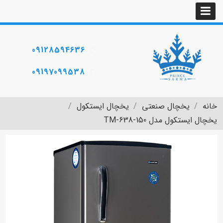
09128594636
09197099538
خانه
یخچال صنعتی
یخچال ایستکول
یخچال ایستکول مدل TM-638-150