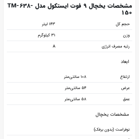
مشخصات یخچال 9 فوت ایستکول مدل TM-638-
150
حجم کل
143 لیتر
وزن
31 کیلوگرم
رتبه مصرف انرژی
A
ابعاد
ارتفاع
108 سانتی‌متر
عرض
54 سانتی‌متر
عمق
58 سانتی‌متر
مشخصات یخچال
نوفراست (بدون برفک)