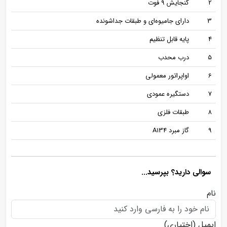
2
گنجایش 9 فوت
3
دارای جامیوه‌ای و طبقات جداشونده
4
پایه قابل تنظیم
5
درب محدب
6
اواپراتور معمولی
7
دستگیره عمودی
8
طبقات فلزی
9
گاز مبرد A134
سوالی دارید؟ بپرسید...
نام
ایمیل
(اختیاری)