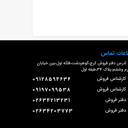
اعات تماس
آدرس دفتر فروش
کرج،گوهردشت،فلکه اول،بین خیابان
وششم،پلاک 34،طبقه اول
کارشناس فروش
09128594636
کارشناس فروش
09197099538
دفتر فروش
02634213231
دفتر فروش
02634203773