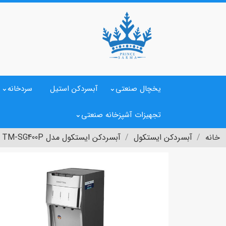
یخچال صنعتی
آبسردکن استیل
سردخانه
تجهیزات آشپزخانه صنعتی
خانه
آبسردکن ایستکول
آبسردکن ایستکول مدل TM-SG400P