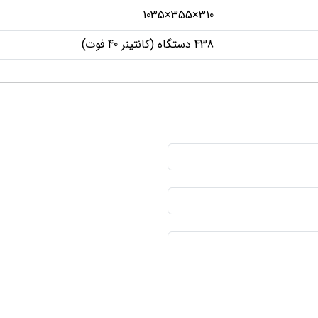
310×355×1035
438 دستگاه (کانتينر 40 فوت)