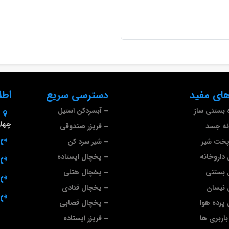
ای مفید
دسترسی سریع
اطل
 بستنی ساز
آبسردکن استیل
چهارم 
نه جسد
فریزر صندوقی
پخت شیر
شیر سرد کن
داروخانه
یخچال ایستاده
 بستنی
یخچال هتلی
 نیسان
یخچال قنادی
پرده هوا
یخچال قصابی
اربری ها
فریزر ایستاده