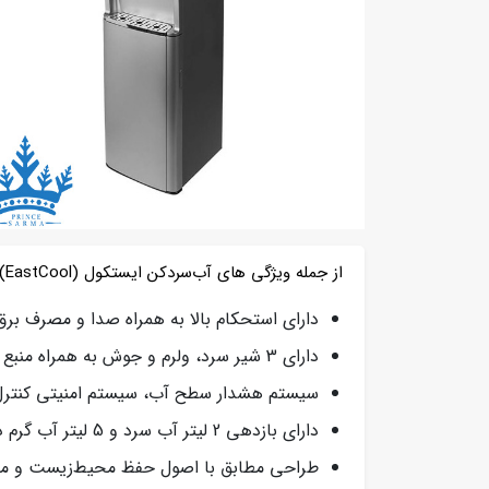
از جمله ویژگی های آب‌سردکن ایستکول (EastCool) مدل TM-SG400P می توان به موارد زیر اشاره کرد:
دارای استحکام بالا به همراه صدا و مصرف برق
دارای 3 شیر سرد، ولرم و جوش به همراه منبع آب مخفی مجهز به پمپ
سیستم هشدار سطح آب، سیستم امنیتی کنترل 
دارای بازدهی 2 لیتر آب سرد و 5 لیتر آب گرم در هر ساعت
طراحی مطابق با اصول حفظ محیط‌زیست و مصر