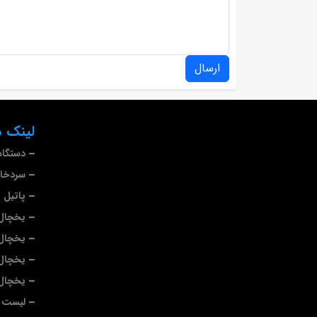
ارسال
لینک ه
دستگاه
سردخا
پاتیل 
یخچال 
یخچال
یخچال
یخچال 
لیست ب