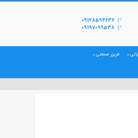
09128594636
09197099538
اتی
فریزر صنعتی