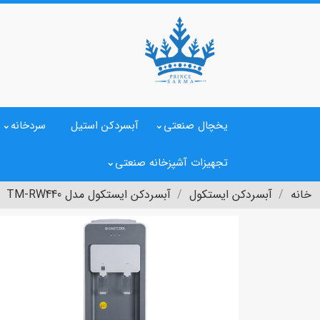
یخچال صنعتی
آبسردکن استیل
سردخانه
تجهیزات آشپزخانه صنعتی
خانه
آبسردکن ایستکول
آبسردکن ایستکول مدل TM-RW440