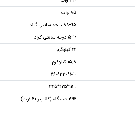
420 وات
85 وات
88-95 درجه سانتی گراد
5-10 درجه سانتی گراد
22 کیلوگرم
15.8 کیلوگرم
1010*330*260
1140*425*325
392 دستگاه (کانتينر 40 فوت)