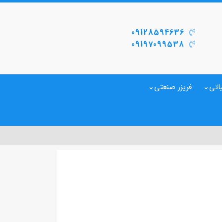
09128594636
09197099538
اتی
فریزر صنعتی