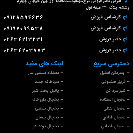
آدرس دفتر فروش
کرج،گوهردشت،فلکه اول،بین خیابان چهارم
وششم،پلاک 34،طبقه اول
کارشناس فروش
09128594636
کارشناس فروش
09197099538
دفتر فروش
02634213231
دفتر فروش
02634203773
دسترسی سریع
لینک های مفید
آبسردکن استیل
دستگاه بستنی ساز
فریزر صندوقی
سردخانه جسد
شیر سرد کن
پاتیل پخت شیر
یخچال ایستاده
یخچال داروخانه
یخچال هتلی
یخچال بستنی
یخچال قنادی
یخچال نیسان
یخچال قصابی
یخچال پرده هوا