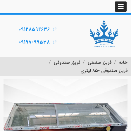
09128594636
09197099538
خانه
فریزر صنعتی
فریزر صندوقی
فریزر صندوقی 850 لیتری