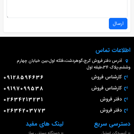
ارسال
اطلاعات تماس
آدرس دفتر فروش
کرج،گوهردشت،فلکه اول،بین خیابان چهارم
وششم،پلاک 34،طبقه اول
کارشناس فروش
09128594636
کارشناس فروش
09197099538
دفتر فروش
02634213231
دفتر فروش
02634203773
دسترسی سریع
لینک های مفید
آبسردکن استیل
دستگاه بستنی ساز