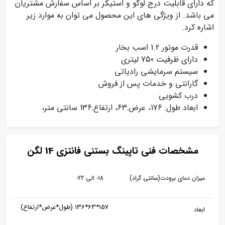
که دارای قابلیت درج لوگو و استیکر بر اساس سفارش مشتریان
می باشد. از ویژگی های این محصول می توان به موارد زیر
اشاره کرد.
قدرت موتور 1.2 اسب بخار
دارای ظرفیت 750 لیتری
سیستم سرمایشی رادیاتی
گارانتی و خدمات پس از فروش
درب کشویی
ابعاد طول: 176، عرض:63، ارتفاع:136 سانتی متر،
مشخصات فنی تاپینگ بستنی فانتزی 14 لگن
میزان دمای برودت(سانتی گراد)
18- الی 22-
157*63*136 (طول*عرض*ارتفاع)
ابعاد