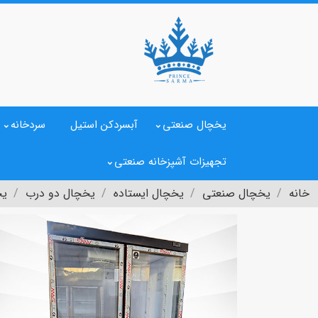
یخچال صنعتی
آبسردکن استیل
سردخانه
تجهیزات آشپزخانه صنعتی
خانه
یخچال صنعتی
یخچال ایستاده
یخچال دو درب
یخ