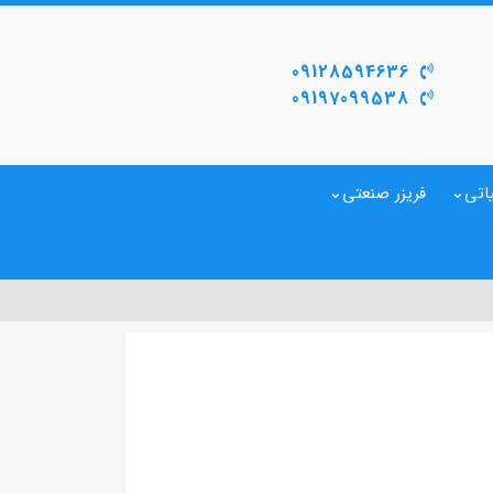
09128594636
09197099538
اتی
فریزر صنعتی