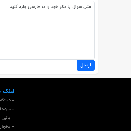
ارسال
لینک ه
دستگاه
سردخا
پاتیل 
یخچال 