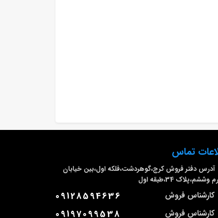
اعات تماس
آدرس دفتر فروش
کرج،گوهردشت،فلکه اول،بین خیابان
وششم،پلاک 34،طبقه اول
کارشناس فروش
09128594636
کارشناس فروش
09197099538