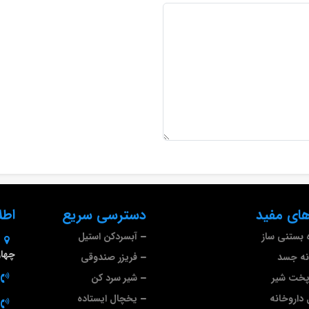
ای مفید
دسترسی سریع
اطل
 بستنی ساز
آبسردکن استیل
چهارم 
نه جسد
فریزر صندوقی
پخت شیر
شیر سرد کن
داروخانه
یخچال ایستاده