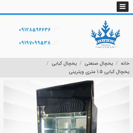
09128594636
09197099538
خانه
یخچال صنعتی
یخچال کبابی
یخچال کبابی 1.5 متری ویترینی