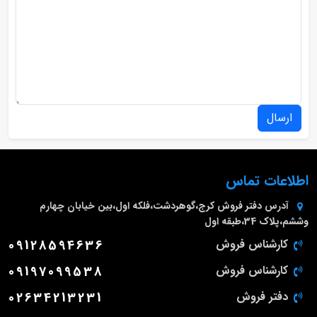
ارسال
اطلاعات تماس
آدرس دفتر فروش
کرج،گوهردشت،فلکه اول،بین خیابان چهارم
وششم،پلاک 34،طبقه اول
کارشناس فروش
09128594636
کارشناس فروش
09197099538
دفتر فروش
02634213231