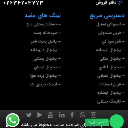
دفتر فروش
02634203773
دسترسی سریع
لینک های مفید
آبسردکن استیل
دستگاه بستنی ساز
فریزر صندوقی
سردخانه جسد
شیر سرد کن
پاتیل پخت شیر
یخچال ایستاده
یخچال داروخانه
یخچال هتلی
یخچال بستنی
یخچال قنادی
یخچال نیسان
یخچال قصابی
یخچال پرده هوا
فریزر ایستاده
لیست باربری ها
یخچال نوشابه
تاپینگ بستنی
تماس بگیرید
تمام حقوق برای صاحب سایت محفوظ می باشد.