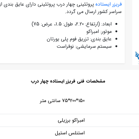
فریزر ایستاده
پروتئینی چهار درب پروتئینی دارای عایق بندی ا
سراسر کشور ارسال می گردد.
ابعاد: (ارتفاع: 2.20، طول: 1.5، عرض: 75)
موتور: امبراکو
عایق بندی: تزریق فوم پلی یورتان
سیستم سرمایشی: نوفراست
مشخصات فنی فریزر ایستاده چهار درب
150*200*75 سانتی متر
امبراکو برزیلی
استنلس استیل