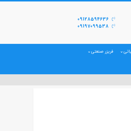
09128594636
09197099538
اتی
فریزر صنعتی