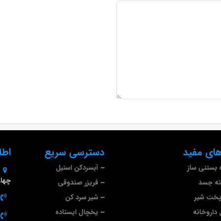
ای مفید
دسترسی سریع
اطل
 بستنی ساز
آبسردکن استیل
چهارم 
نه جسد
فریزر صندوقی
پخت شیر
شیر سرد کن
داروخانه
یخچال ایستاده