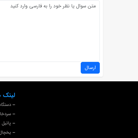
ارسال
لینک ه
دستگاه
سردخا
پاتیل 
یخچال 