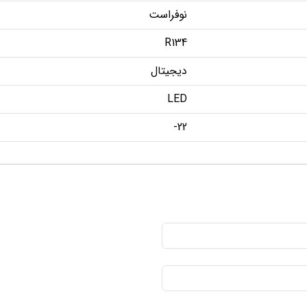
نوفراست
R134
دیجیتال
LED
22-