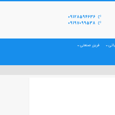
09128594636
09197099538
اتی
فریزر صنعتی