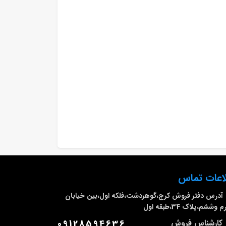
اعات تماس
آدرس دفتر فروش
کرج،گوهردشت،فلکه اول،بین خیابان
وششم،پلاک 34،طبقه اول
کارشناس فروش
09128594636