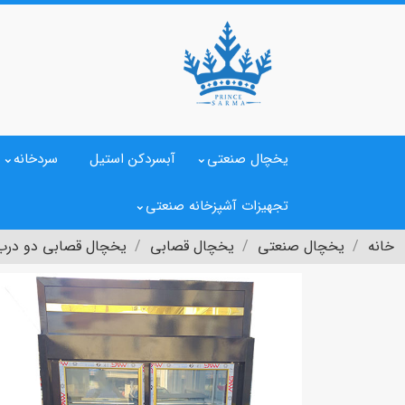
یخچال صنعتی
آبسردکن استیل
سردخانه
تجهیزات آشپزخانه صنعتی
خانه
یخچال صنعتی
یخچال قصابی
یخچال قصابی دو درب