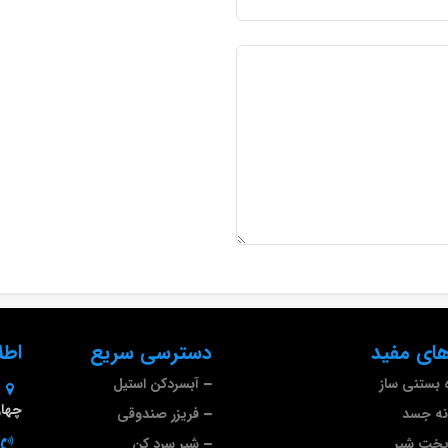
ای مفید
دسترسی سریع
اطل
 بستنی ساز
آبسردکن استیل
چهارم 
نه جسد
فریزر صندوقی
پخت شیر
شیر سرد کن