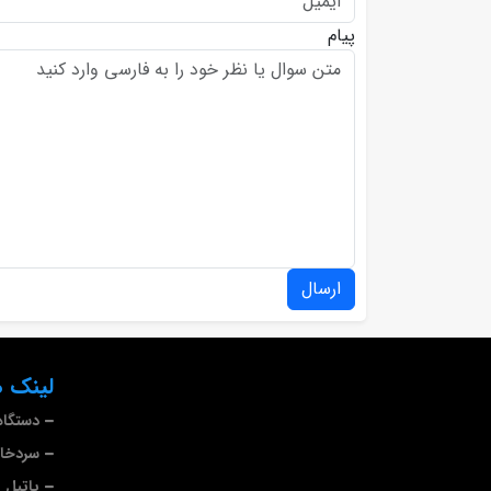
پیام
ارسال
لینک ه
دستگاه
سردخا
پاتیل 