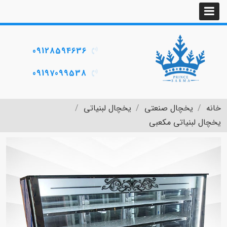
09128594636
09197099538
خانه
یخچال صنعتی
یخچال لبنیاتی
یخچال لبنیاتی مکعبی