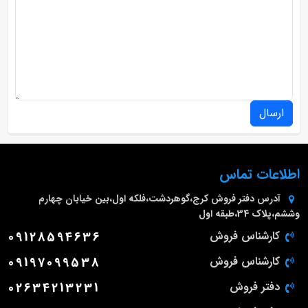
ارسال
اطلاعات تماس
آدرس دفتر فروش
کرج،گوهردشت،فلکه اول،بین خیابان چهارم
وششم،پلاک 34،طبقه اول
کارشناس فروش
09128594636
کارشناس فروش
09197099538
دفتر فروش
02634213231