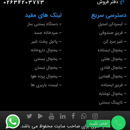
دفتر فروش
02634203773
دسترسی سریع
لینک های مفید
آبسردکن استیل
دستگاه بستنی ساز
فریزر صندوقی
سردخانه جسد
شیر سرد کن
پاتیل پخت شیر
یخچال ایستاده
یخچال داروخانه
یخچال هتلی
یخچال بستنی
یخچال قنادی
یخچال نیسان
یخچال قصابی
یخچال پرده هوا
فریزر ایستاده
لیست باربری ها
یخچال نوشابه
تاپینگ بستنی
تماس بگیرید
تمام حقوق برای صاحب سایت محفوظ می باشد.