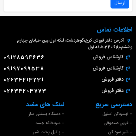
ارسال
اطلاعات تماس
آدرس دفتر فروش
کرج،گوهردشت،فلکه اول،بین خیابان چهارم
وششم،پلاک 34،طبقه اول
کارشناس فروش
09128594636
کارشناس فروش
09197099538
دفتر فروش
02634213231
دفتر فروش
02634203773
دسترسی سریع
لینک های مفید
آبسردکن استیل
دستگاه بستنی ساز
فریزر صندوقی
سردخانه جسد
شیر سرد کن
پاتیل پخت شیر