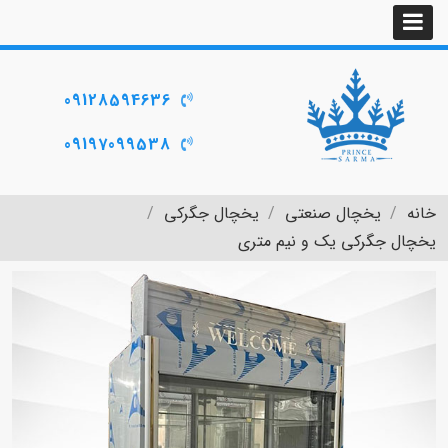
09128594636
09197099538
خانه
یخچال صنعتی
یخچال جگرکی
یخچال جگرکی یک و نیم متری