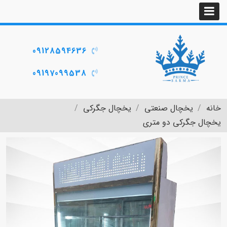
09128594636
09197099538
خانه
یخچال صنعتی
یخچال جگرکی
یخچال جگرکی دو متری