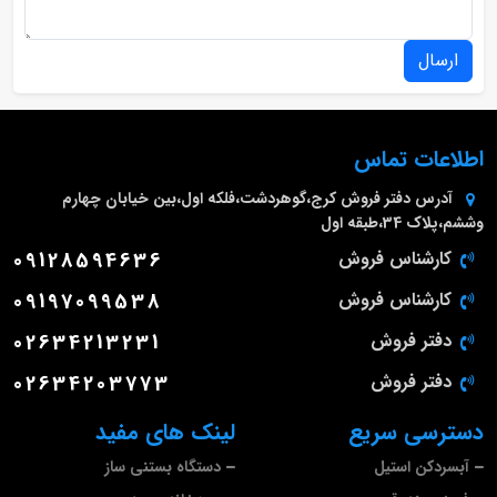
ارسال
اطلاعات تماس
آدرس دفتر فروش
کرج،گوهردشت،فلکه اول،بین خیابان چهارم
وششم،پلاک 34،طبقه اول
کارشناس فروش
09128594636
کارشناس فروش
09197099538
دفتر فروش
02634213231
دفتر فروش
02634203773
دسترسی سریع
لینک های مفید
آبسردکن استیل
دستگاه بستنی ساز