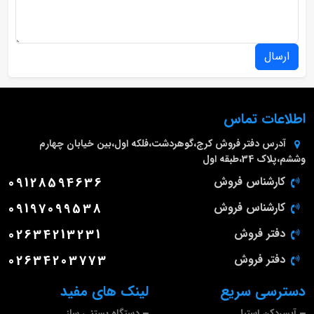
ارسال
اطلاعات تماس
آدرس دفتر فروش
کرج،گوهردشت،فلکه اول،بین خیابان چهارم
وششم،پلاک 34،طبقه اول
کارشناس فروش
09128594636
کارشناس فروش
09197099538
دفتر فروش
02634213231
دفتر فروش
02634203773
دسترسی سریع
لینک های مفید
آبسردکن استیل
دستگاه بستنی ساز