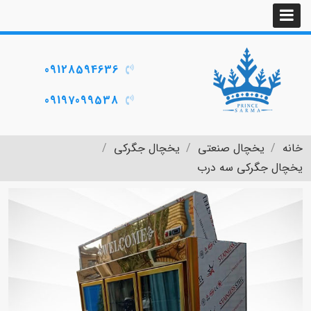
09128594636
09197099538
خانه
یخچال صنعتی
یخچال جگرکی
یخچال جگرکی سه درب