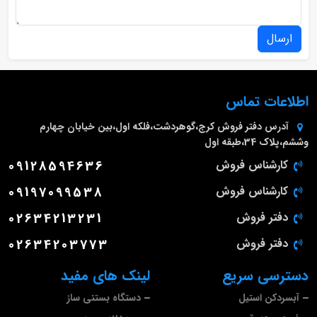
ارسال
اطلاعات تماس
آدرس دفتر فروش
کرج،گوهردشت،فلکه اول،بین خیابان چهارم
وششم،پلاک 34،طبقه اول
کارشناس فروش
09128594636
کارشناس فروش
09197099538
دفتر فروش
02634213231
دفتر فروش
02634203773
دسترسی سریع
لینک های مفید
آبسردکن استیل
دستگاه بستنی ساز