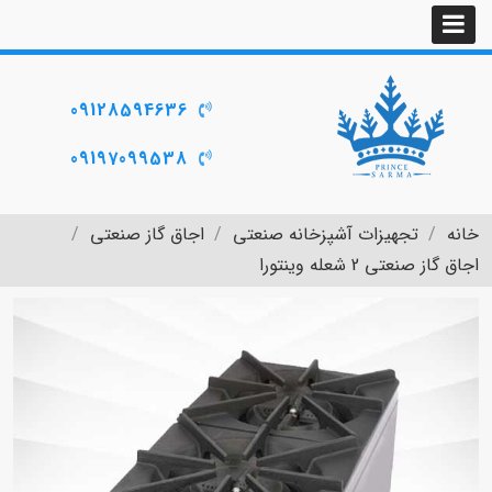
09128594636
09197099538
خانه
تجهیزات آشپزخانه صنعتی
اجاق گاز صنعتی
اجاق گاز صنعتی 2 شعله وینتورا