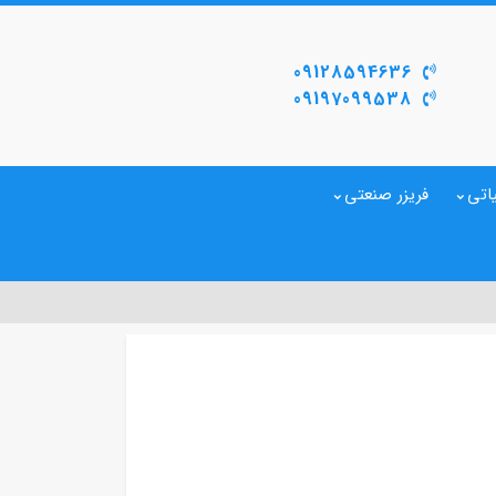
09128594636
09197099538
اتی
فریزر صنعتی