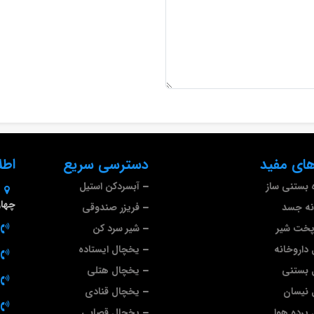
ای مفید
دسترسی سریع
اطل
 بستنی ساز
آبسردکن استیل
چهارم 
نه جسد
فریزر صندوقی
پخت شیر
شیر سرد کن
داروخانه
یخچال ایستاده
 بستنی
یخچال هتلی
 نیسان
یخچال قنادی
پرده هوا
یخچال قصابی