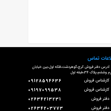
اعات تماس
آدرس دفتر فروش
کرج،گوهردشت،فلکه اول،بین خیابان
وششم،پلاک 34،طبقه اول
کارشناس فروش
09128594636
کارشناس فروش
09197099538
دفتر فروش
02634213231
دفتر فروش
02634203773