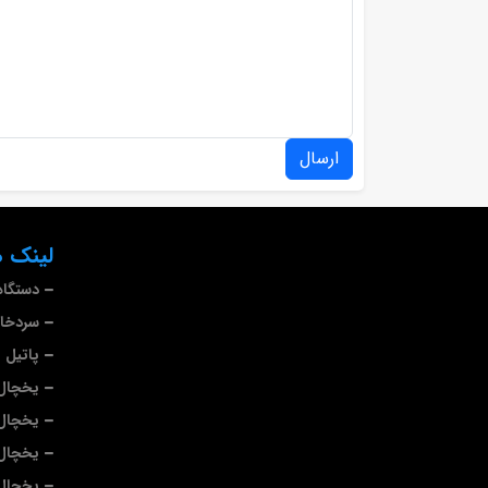
ارسال
لینک ه
دستگاه
سردخا
پاتیل 
یخچال 
یخچال
یخچال
یخچال 