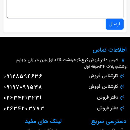
ارسال
اطلاعات تماس
آدرس دفتر فروش
کرج،گوهردشت،فلکه اول،بین خیابان چهارم
وششم،پلاک 34،طبقه اول
کارشناس فروش
09128594636
کارشناس فروش
09197099538
دفتر فروش
02634213231
دفتر فروش
02634203773
دسترسی سریع
لینک های مفید