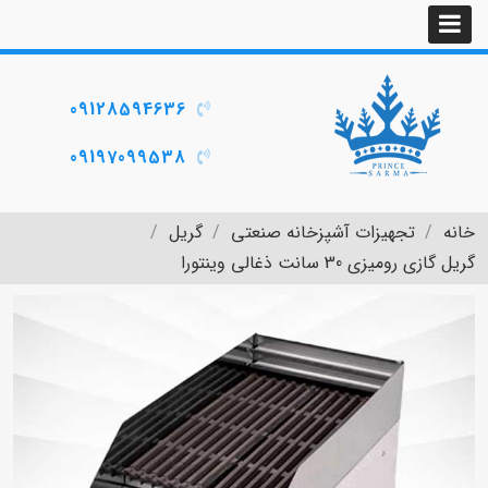
09128594636
09197099538
خانه
تجهیزات آشپزخانه صنعتی
گریل
گریل گازی رومیزی 30 سانت ذغالی وینتورا