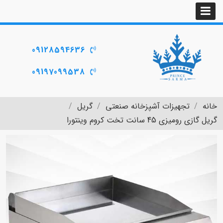
09128594636
09197099538
خانه
تجهیزات آشپزخانه صنعتی
گریل
گریل گازی رومیزی 45 سانت تخت کروم وینتورا