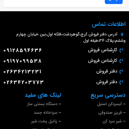
اطلاعات تماس
آدرس دفتر فروش
کرج،گوهردشت،فلکه اول،بین خیابان چهارم
وششم،پلاک 34،طبقه اول
کارشناس فروش
09128594636
کارشناس فروش
09197099538
دفتر فروش
02634213231
دفتر فروش
02634203773
دسترسی سریع
لینک های مفید
آبسردکن استیل
دستگاه بستنی ساز
فریزر صندوقی
سردخانه جسد
شیر سرد کن
پاتیل پخت شیر