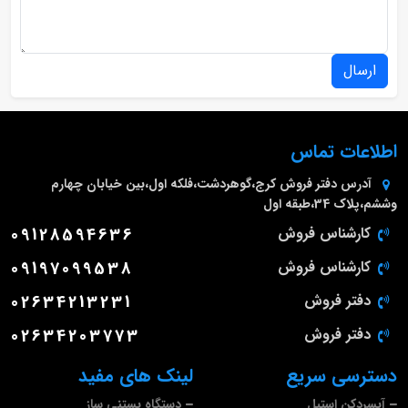
ارسال
اطلاعات تماس
آدرس دفتر فروش
کرج،گوهردشت،فلکه اول،بین خیابان چهارم
وششم،پلاک 34،طبقه اول
کارشناس فروش
09128594636
کارشناس فروش
09197099538
دفتر فروش
02634213231
دفتر فروش
02634203773
دسترسی سریع
لینک های مفید
آبسردکن استیل
دستگاه بستنی ساز