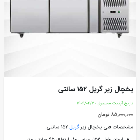
یخچال زیر گریل 152 سانتی
تاریخ آپدیت محصول
1404/04/30
85,000,000 تومان
مشخصات فنی یخچال زیر
گریل
152 سانتی:
ابعاد: طول: 152، عرض: 80، ارتفاع: 65 سانتی متر