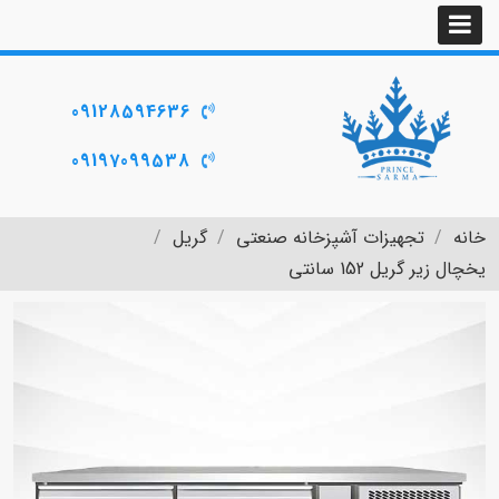
09128594636
09197099538
خانه
تجهیزات آشپزخانه صنعتی
گریل
یخچال زیر گریل 152 سانتی