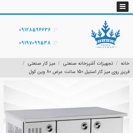
09128594636
09197099538
خانه
تجهیزات آشپزخانه صنعتی
میز کار صنعتی
فریزر روی میز کار استیل 150 سانت عرض 80 وین کول