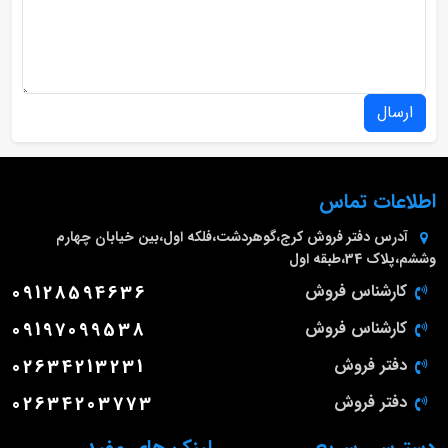
ارسال
اطلاعات تماس
آدرس دفتر فروش
کرج،گوهردشت،فلکه اول،بین خیابان چهارم
وششم،پلاک 34،طبقه اول
کارشناس فروش
09128594636
کارشناس فروش
09197099538
دفتر فروش
02634213231
دفتر فروش
02634203773
دسترسی سریع
لینک های مفید