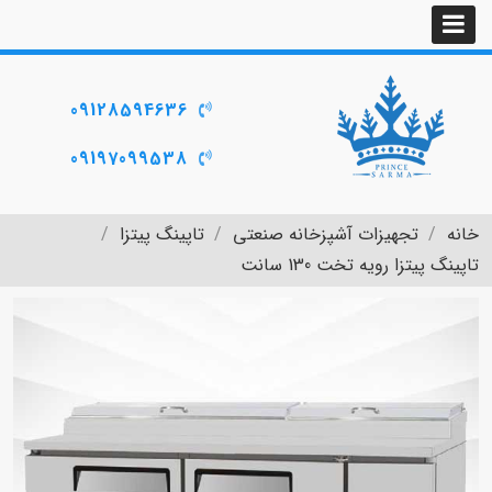
09128594636
09197099538
خانه
تجهیزات آشپزخانه صنعتی
تاپینگ پیتزا
تاپینگ پیتزا رویه تخت 130 سانت