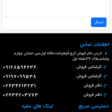
ارسال
اطلاعات تماس
آدرس دفتر فروش
کرج،گوهردشت،فلکه اول،بین خیابان چهارم
وششم،پلاک 34،طبقه اول
کارشناس فروش
09128594636
کارشناس فروش
09197099538
دفتر فروش
02634213231
دفتر فروش
02634203773
دسترسی سریع
لینک های مفید