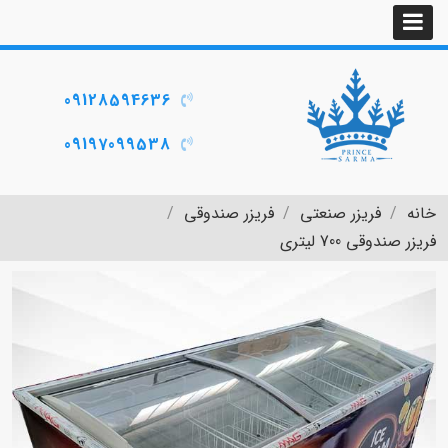
09128594636
09197099538
خانه
فریزر صنعتی
فریزر صندوقی
فریزر صندوقی 700 لیتری