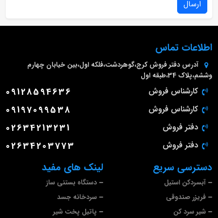
ارسال
اطلاعات تماس
آدرس دفتر فروش
کرج،گوهردشت،فلکه اول،بین خیابان چهارم
وششم،پلاک 34،طبقه اول
کارشناس فروش
09128594636
کارشناس فروش
09197099538
دفتر فروش
02634213231
دفتر فروش
02634203773
دسترسی سریع
لینک های مفید
آبسردکن استیل
دستگاه بستنی ساز
فریزر صندوقی
سردخانه جسد
شیر سرد کن
پاتیل پخت شیر