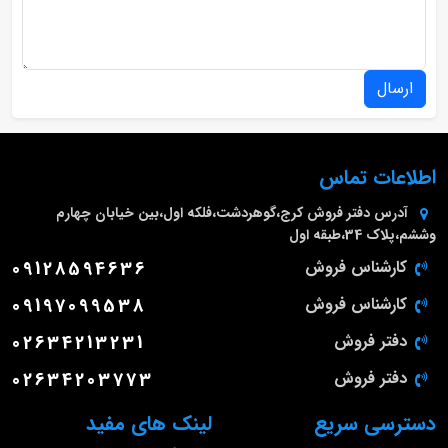
ارسال
اطلاعات تماس
آدرس دفتر فروش
کرج،گوهردشت،فلکه اول،بین خیابان چهارم
وششم،پلاک 34،طبقه اول
کارشناس فروش
09128594636
کارشناس فروش
09197099538
دفتر فروش
02634213231
دفتر فروش
02634203773
دسترسی سریع
لینک های مفید