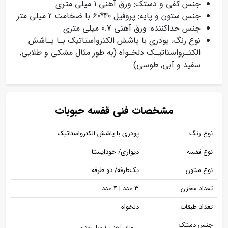
جنس کفی و دستک: ورق آهنی 1 میلی متری
جنس ستون و پایه: پروفیل 40*60 با ضخامت 2 میلی متر
جنس جداکننده: ورق آهنی 0.7 میلی متری
نوع رنگ: پودری با پاشش الکترواستاتیک بـا پـاشش
الکتـرواستاتیـک دلخـواه (به طور مثال مشکی و طلایی,
سفید و آبی, طوسی)
مشخصات فنی قفسه حبوبات
نوع رنگ
پودری با پاشش الکترواستاتیک
نوع قفسه
دیواری/ خودایستا
نوع ستون
یک‌طرفه/ دو طرفه
تعداد مخزن
3 عدد | 4 عدد
تعداد طبقات
دلخواه
جنس دستک
ورق آهنی 1 میلی‌متری