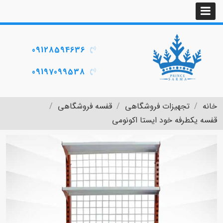
09128594636
09197099538
خانه
تجهیزات فروشگاهی
قفسه فروشگاهی
قفسه یکطرفه خود ایستا اکونومی