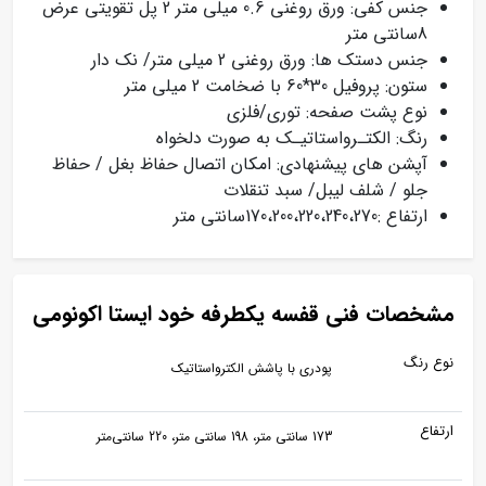
جنس کفی: ورق روغنی 0.6 میلی متر 2 پل تقویتی عرض
8سانتی متر
جنس دستک ها: ورق روغنی 2 میلی متر/ نک دار
ستون: پروفیل 30*60 با ضخامت 2 میلی متر
نوع پشت صفحه: توری/فلزی
رنگ: الکتـرواستاتیـک به صورت دلخواه
آپشن های پیشنهادی: امکان اتصال حفاظ بغل / حفاظ
جلو / شلف لیبل/ سبد تنقلات
ارتفاع :170،200،220،240،270سانتی متر
مشخصات فنی قفسه یکطرفه خود ایستا اکونومی
نوع رنگ
پودری با پاشش الکترواستاتیک
ارتفاع
173 سانتی متر، 198 سانتی متر، 220 سانتی‌متر