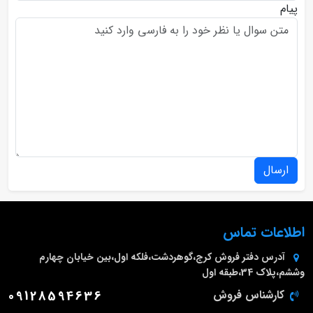
پیام
ارسال
اطلاعات تماس
آدرس دفتر فروش
کرج،گوهردشت،فلکه اول،بین خیابان چهارم
وششم،پلاک 34،طبقه اول
کارشناس فروش
09128594636