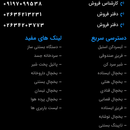
کارشناس فروش
09197099538
دفتر فروش
02634213231
دفتر فروش
02634203773
دسترسی سریع
لینک های مفید
آبسردکن استیل
دستگاه بستنی ساز
فریزر صندوقی
سردخانه جسد
شیر سرد کن
پاتیل پخت شیر
یخچال ایستاده
یخچال داروخانه
یخچال هتلی
یخچال بستنی
یخچال قنادی
یخچال نیسان
یخچال قصابی
یخچال پرده هوا
فریزر ایستاده
لیست باربری ها
یخچال نوشابه
تاپینگ بستنی