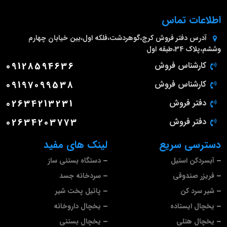
اطلاعات تماس
آدرس دفتر فروش
کرج،گوهردشت،فلکه اول،بین خیابان چهارم
وششم،پلاک 34،طبقه اول
کارشناس فروش
09128594636
کارشناس فروش
09197099538
دفتر فروش
02634213231
دفتر فروش
02634203773
دسترسی سریع
لینک های مفید
آبسردکن استیل
دستگاه بستنی ساز
فریزر صندوقی
سردخانه جسد
شیر سرد کن
پاتیل پخت شیر
یخچال ایستاده
یخچال داروخانه
یخچال هتلی
یخچال بستنی