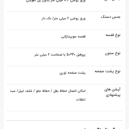
ورق روغنی 0/7 میلی متر بدون پل تقویتی
جنس دستک
ورق روغنی 2 میلی متر/ نک دار
نوع قفسه
قفسه سوپرمارکتی
نوع ستون
پروفیل 30*50 با ضخامت 2 میلی متر
نوع پشت صفحه
پشت صفحه توری
آپشن های
امکان اتصال حفاظ بغل / حفاظ جلو / شلف لیبل/ سبد
پیشنهادی
تنقلات