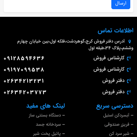
ارسال
اطلاعات تماس
آدرس دفتر فروش
کرج،گوهردشت،فلکه اول،بین خیابان چهارم
وششم،پلاک 34،طبقه اول
کارشناس فروش
09128594636
کارشناس فروش
09197099538
دفتر فروش
02634213231
دفتر فروش
02634203773
دسترسی سریع
لینک های مفید
آبسردکن استیل
دستگاه بستنی ساز
فریزر صندوقی
سردخانه جسد
شیر سرد کن
پاتیل پخت شیر