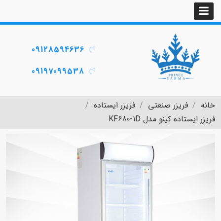
09128594636
09197099538
خانه
فریزر صنعتی
فریزر ایستاده
فریزر ایستاده کینو مدل KF680-1D