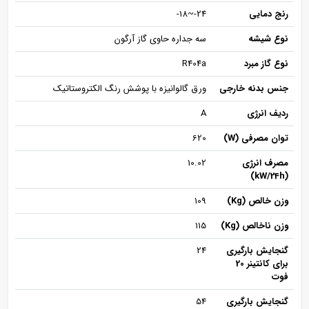
رنج دمایی
24-~18-
نوع شیشه
سه جداره حاوی گاز آرگون
نوع گاز مبرد
R404a
جنس بدنه خارجی
ورق گالوانیزه با پوشش رنگ الکتروستاتیک
ردیف انرژی
A
توان مصرفی (W)
620
مصرف انرژی
10.02
(kW/24h)
وزن خالص (Kg)
109
وزن ناخالص (Kg)
115
گنجایش بارگیری
24
برای کانتینر 20
فوت
گنجایش بارگیری
54