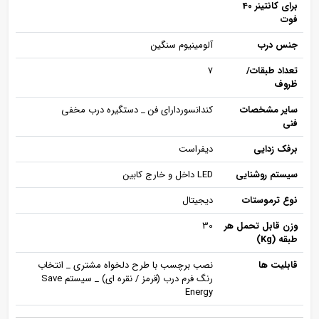
برای کانتینر 40
فوت
جنس درب
آلومینیوم سنگین
تعداد طبقات/
7
ظروف
سایر مشخصات
کندانسوردارای فن _ دستگیره درب مخفی
فنی
برفک زدایی
دیفراست
سیستم روشنایی
LED داخل و خارج کابین
نوع ترموستات
دیجیتال
وزن قابل تحمل هر
30
طبقه (Kg)
قابلیت ها
نصب برچسب با طرح دلخواه مشتری _ انتخاب
رنگ فرم درب (قرمز / نقره ای) _ سیستم Save
Energy