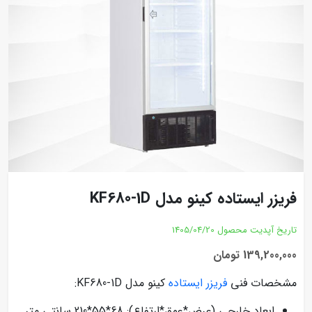
فریزر ایستاده کینو مدل KF680-1D
تاریخ آپدیت محصول
1405/04/20
139,200,000 تومان
مشخصات فنی
فریزر ایستاده
کینو مدل KF680-1D:
ابعاد خارجی (عرض*عمق*ارتفاع): 68*55*210 سانتی متر