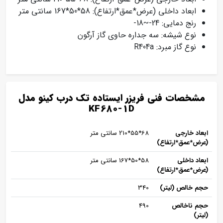
ابعاد داخلی (عرض*عمق*ارتفاع): 58*50*167 سانتی متر
رنج دمایی: 24-~18-
نوع شیشه: سه جداره حاوی گاز آرگون
نوع گاز مبرد: R404a
مشخصات فنی فریزر ایستاده تک درب کینو مدل
KF680-1D
ابعاد خارجی
68*55*210 سانتی متر
(عرض*عمق*ارتفاع)
ابعاد داخلی
58*50*167 سانتی متر
(عرض*عمق*ارتفاع)
حجم خالص (لیتر)
340
حجم ناخالص
490
(لیتر)