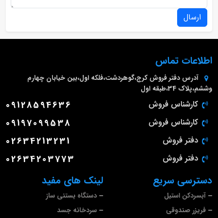
ارسال
اطلاعات تماس
آدرس دفتر فروش
کرج،گوهردشت،فلکه اول،بین خیابان چهارم
وششم،پلاک 34،طبقه اول
کارشناس فروش
09128594636
کارشناس فروش
09197099538
دفتر فروش
02634213231
دفتر فروش
02634203773
دسترسی سریع
لینک های مفید
آبسردکن استیل
دستگاه بستنی ساز
فریزر صندوقی
سردخانه جسد