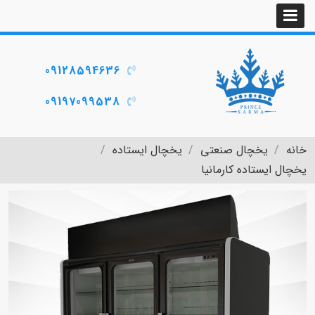
09128594636
09197099538
خانه
یخچال صنعتی
یخچال ایستاده
یخچال ایستاده کارمانیا