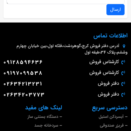
ارسال
اطلاعات تماس
آدرس دفتر فروش
کرج،گوهردشت،فلکه اول،بین خیابان چهارم
وششم،پلاک 34،طبقه اول
کارشناس فروش
09128594636
کارشناس فروش
09197099538
دفتر فروش
02634213231
دفتر فروش
02634203773
دسترسی سریع
لینک های مفید
آبسردکن استیل
دستگاه بستنی ساز
فریزر صندوقی
سردخانه جسد