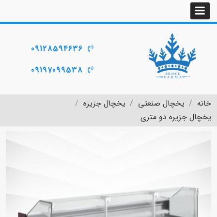
09128594636
09197099538
خانه
یخچال صنعتی
یخچال جزیره
یخچال جزیره دو متری