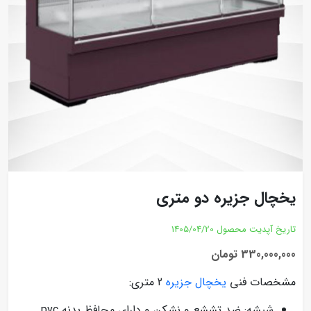
یخچال جزیره دو متری
تاریخ آپدیت محصول
1405/04/20
330,000,000 تومان
مشخصات فنی
یخچال جزیره
2 متری:
شیشه: ضد تششع و نشکن و دارای محافظ بدنه pvc