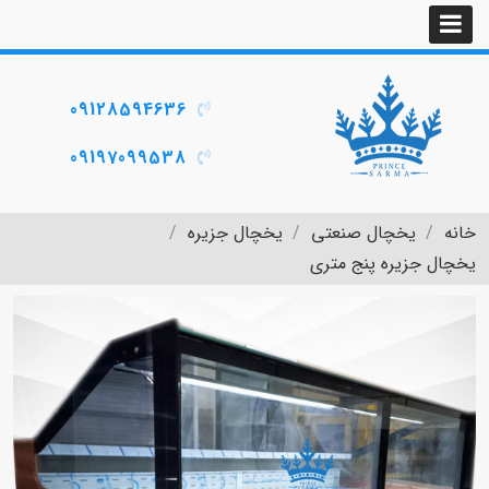
09128594636
09197099538
خانه
یخچال صنعتی
یخچال جزیره
یخچال جزیره پنج متری