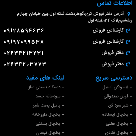
اطلاعات تماس
آدرس دفتر فروش
کرج،گوهردشت،فلکه اول،بین خیابان چهارم
وششم،پلاک 34،طبقه اول
کارشناس فروش
09128594636
کارشناس فروش
09197099538
دفتر فروش
02634213231
دفتر فروش
02634203773
دسترسی سریع
لینک های مفید
آبسردکن استیل
دستگاه بستنی ساز
فریزر صندوقی
سردخانه جسد
شیر سرد کن
پاتیل پخت شیر
یخچال ایستاده
یخچال داروخانه
یخچال هتلی
یخچال بستنی
یخچال قنادی
یخچال نیسان