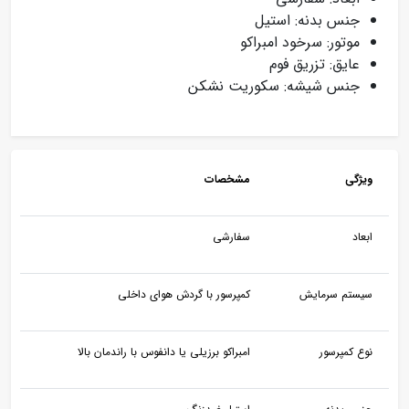
جنس بدنه: استیل
موتور: سرخود امبراکو
عایق: تزریق فوم
جنس شیشه: سکوریت نشکن
ویژگی
مشخصات
ابعاد
سفارشی
سیستم سرمایش
کمپرسور با گردش هوای داخلی
نوع کمپرسور
امبراکو برزیلی یا دانفوس با راندمان بالا