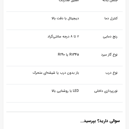
جنس بدنه
استیل ضدزنگ
کنترل دما
دیجیتال با دقت بالا
رنج دمایی
۲ تا ۸ درجه سانتی‌گراد
نوع گاز مبرد
R134a یا R290
نوع درب
باز بدون درب یا شیشه‌ای متحرک
نورپردازی داخلی
LED با روشنایی بالا
سوالی دارید؟ بپرسید...