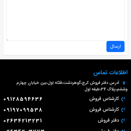
ارسال
اطلاعات تماس
آدرس دفتر فروش
کرج،گوهردشت،فلکه اول،بین خیابان چهارم
وششم،پلاک 34،طبقه اول
کارشناس فروش
09128594636
کارشناس فروش
09197099538
دفتر فروش
02634213231