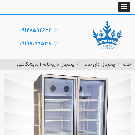
09128594636
09197099538
خانه
یخچال داروخانه
یخچال داروخانه آزمایشگاهی