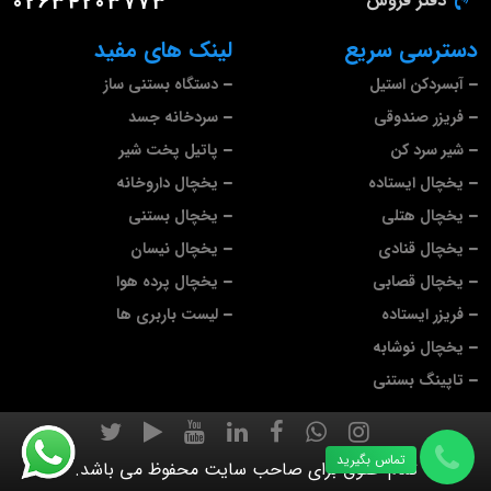
دفتر فروش
02634203773
دسترسی سریع
لینک های مفید
آبسردکن استیل
دستگاه بستنی ساز
فریزر صندوقی
سردخانه جسد
شیر سرد کن
پاتیل پخت شیر
یخچال ایستاده
یخچال داروخانه
یخچال هتلی
یخچال بستنی
یخچال قنادی
یخچال نیسان
یخچال قصابی
یخچال پرده هوا
فریزر ایستاده
لیست باربری ها
یخچال نوشابه
تاپینگ بستنی
تماس بگیرید
تمام حقوق برای صاحب سایت محفوظ می باشد.