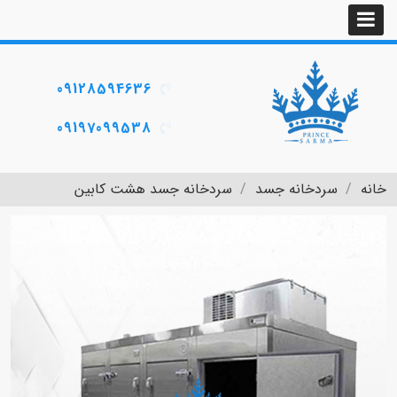
09128594636
09197099538
خانه
سردخانه جسد
سردخانه جسد هشت کابین