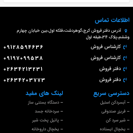
اطلاعات تماس
آدرس دفتر فروش
کرج،گوهردشت،فلکه اول،بین خیابان چهارم
وششم،پلاک 34،طبقه اول
کارشناس فروش
09128594636
کارشناس فروش
09197099538
دفتر فروش
02634213231
دفتر فروش
02634203773
دسترسی سریع
لینک های مفید
آبسردکن استیل
دستگاه بستنی ساز
فریزر صندوقی
سردخانه جسد
شیر سرد کن
پاتیل پخت شیر
یخچال ایستاده
یخچال داروخانه