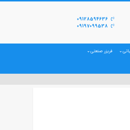
09128594636
09197099538
اتی
فریزر صنعتی