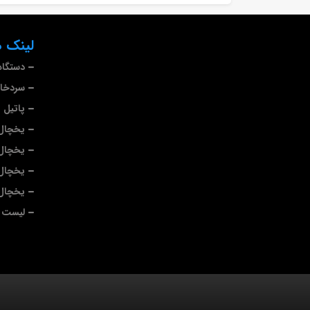
لینک ه
دستگاه
سردخا
پاتیل 
یخچال 
یخچال
یخچال
یخچال 
لیست ب