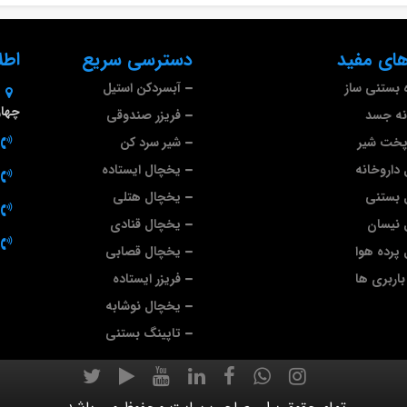
ای مفید
دسترسی سریع
اطل
 بستنی ساز
آبسردکن استیل
چهارم 
نه جسد
فریزر صندوقی
پخت شیر
شیر سرد کن
داروخانه
یخچال ایستاده
 بستنی
یخچال هتلی
 نیسان
یخچال قنادی
پرده هوا
یخچال قصابی
اربری ها
فریزر ایستاده
یخچال نوشابه
تاپینگ بستنی