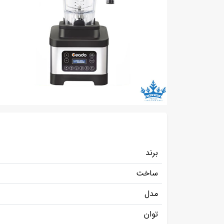
برند
ساخت
مدل
توان