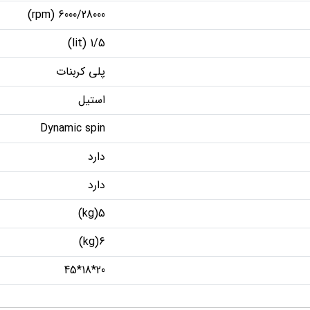
6000/28000 (rpm)
1/5 (lit)
پلی کربنات
استیل
Dynamic spin
دارد
دارد
5(kg)
6(kg)
20*18*45