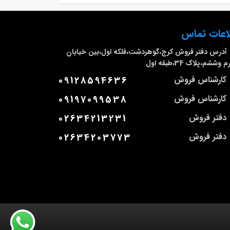
اعات تماس
آدرس دفتر فروش
کرج،گوهردشت،فلکه اول،بین خیابان
وششم،پلاک 34،طبقه اول
کارشناس فروش
09128594636
کارشناس فروش
09197099538
دفتر فروش
02634213231
دفتر فروش
02634203773