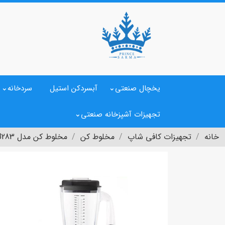
یخچال صنعتی
آبسردکن استیل
سردخانه
تجهیزات آشپزخانه صنعتی
خانه
تجهیزات کافی شاپ
مخلوط کن
مخلوط کن مدل B283