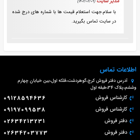
مدیر سایت
(1402/02/09)
با سلام.جهت استعلام قیمت ها با شماره های درج شده
در سایت تماس بگیرید.
اطلاعات تماس
آدرس دفتر فروش
کرج،گوهردشت،فلکه اول،بین خیابان چهارم
وششم،پلاک 34،طبقه اول
کارشناس فروش
09128594636
کارشناس فروش
09197099538
دفتر فروش
02634213231
دفتر فروش
02634203773