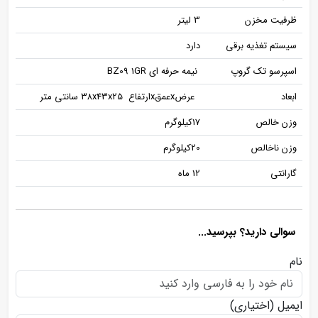
ظرفیت مخزن
3 لیتر
سیستم تغذیه برقی
دارد
اسپرسو تک گروپ
نیمه حرفه ای BZ09 1GR
ابعاد
عرضxعمقxارتفاع ۳۸x43x25 سانتی متر
وزن خالص
17کیلوگرم
وزن ناخالص
20کیلوگرم
گارانتی
12 ماه
سوالی دارید؟ بپرسید...
نام
ایمیل
(اختیاری)