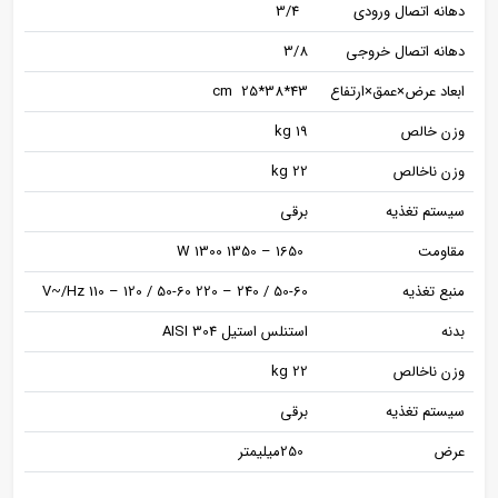
دهانه اتصال ورودی
3/4
دهانه اتصال خروجی
3/8
ابعاد عرض×عمق×ارتفاع
43*38*cm 25
وزن خالص
kg 19
وزن ناخالص
kg 22
سیستم تغذیه
برقی
مقاومت
W 1300 1350 – 1650
منبع تغذیه
V~/Hz 110 – 120 / 50-60 220 – 240 / 50-60
بدنه
استنلس استیل AISI 304
وزن ناخالص
kg 22
سیستم تغذیه
برقی
عرض
250میلیمتر