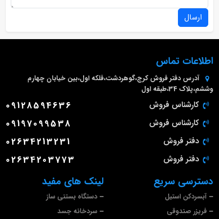
ارسال
اطلاعات تماس
آدرس دفتر فروش
کرج،گوهردشت،فلکه اول،بین خیابان چهارم
وششم،پلاک 34،طبقه اول
کارشناس فروش
09128594636
کارشناس فروش
09197099538
دفتر فروش
02634213231
دفتر فروش
02634203773
دسترسی سریع
لینک های مفید
آبسردکن استیل
دستگاه بستنی ساز
فریزر صندوقی
سردخانه جسد