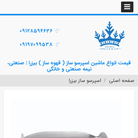
09128594636
09197099538
مت انواع ماشین اسپرسو ساز ( قهوه ساز ) بیزرا | صنعتی،
نیمه صنعتی و خانگی
ه اصلی
اسپرسو ساز بیزرا