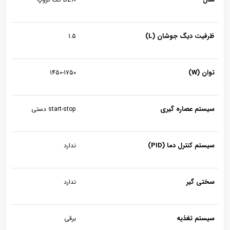
رفیت دیگ جوشان (L)
1.5
ان (W)
1450-1750
یستم عصاره گیری
start-stop دستی
ستم کنترل دما (PID)
ندارد
ختی گیر
ندارد
یستم تغذیه
برقی