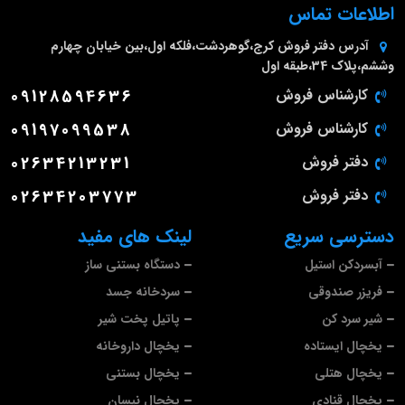
اعات تماس
آدرس دفتر فروش
کرج،گوهردشت،فلکه اول،بین خیابان چهارم
اک 34،طبقه اول
کارشناس فروش
09128594636
کارشناس فروش
09197099538
دفتر فروش
02634213231
دفتر فروش
02634203773
رسی سریع
لینک های مفید
سردکن استیل
دستگاه بستنی ساز
یزر صندوقی
سردخانه جسد
ر سرد کن
پاتیل پخت شیر
چال ایستاده
یخچال داروخانه
چال هتلی
یخچال بستنی
چال قنادی
یخچال نیسان