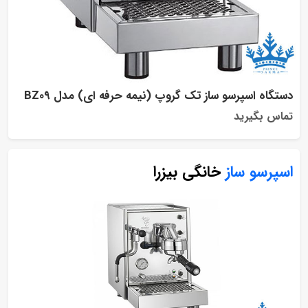
تگاه اسپرسو ساز تک گروپ (نیمه حرفه ای) مدل BZ09
اس بگیرید
پرسو ساز
خانگی بیزرا