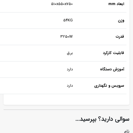
عاد mm
۵۱۰x550x750
زن
۵۴KG
درت
۳۲۵۰W
بلیت کارکرد
برق
موزش دستگاه
دارد
رویس و نگهداری
دارد
لی دارید؟ بپرسید...