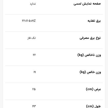
فحه نمایش لمسی
ندارد
رق تغذیه
220V-50HZ
وع برق مصرفی
تک فاز
ن ناخالص (kg)
22
ن خالص (kg)
19
ض (cm)
25
ل (cm)
43