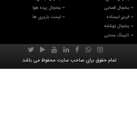
چال قصابی
یخچال پرده هوا
یزر ایستاده
لیست باربری ها
چال نوشابه
پینگ بستنی
تمام حقوق برای صاحب سایت محفوظ می باشد.