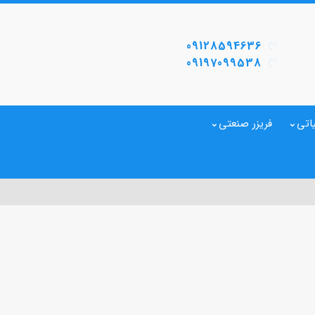
09128594636
09197099538
اتی
فریزر صنعتی