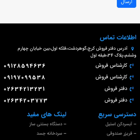
ارسال
اطلاعات تماس
آدرس دفتر فروش
کرج،گوهردشت،فلکه اول،بین خیابان چهارم
وششم،پلاک 34،طبقه اول
کارشناس فروش
09128594636
کارشناس فروش
09197099538
دفتر فروش
02634213231
دفتر فروش
02634203773
دسترسی سریع
لینک های مفید
آبسردکن استیل
دستگاه بستنی ساز
فریزر صندوقی
سردخانه جسد