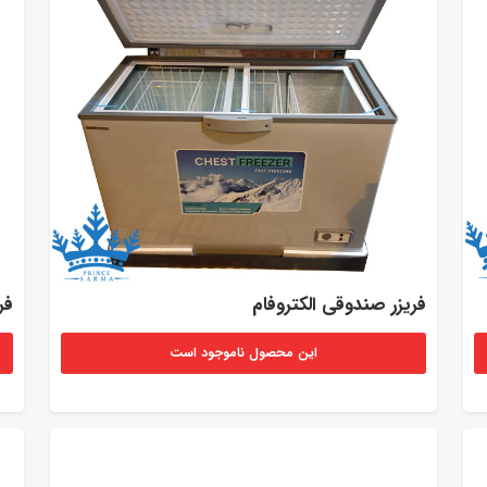
فریزر صندوقی الکتروفام
فر
این محصول ناموجود است