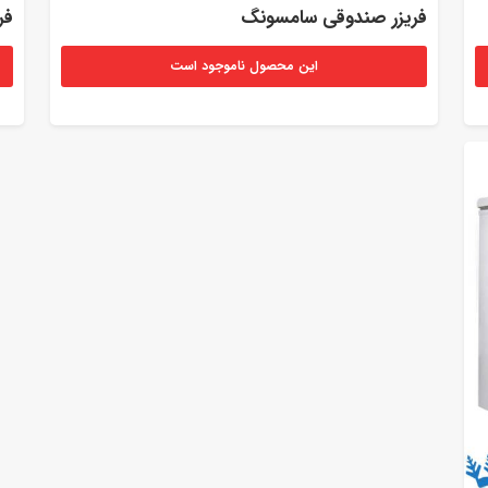
فریزر صندوقی سامسونگ
فر
این محصول ناموجود است