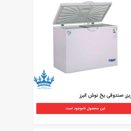
یزر صندوقی یخ نوش البرز
این محصول ناموجود است