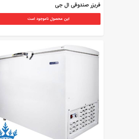
فریزر صندوقی ال جی
این محصول ناموجود است