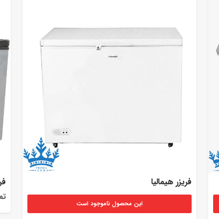
فریزر هیمالیا
فر
تم
این محصول ناموجود است