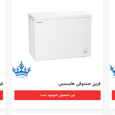
فریزر صندوقی هایسنس
فر
این محصول ناموجود است