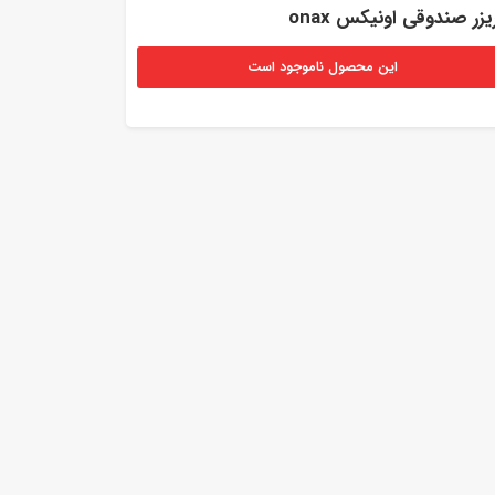
یزر صندوقی اونیکس onax
این محصول ناموجود است