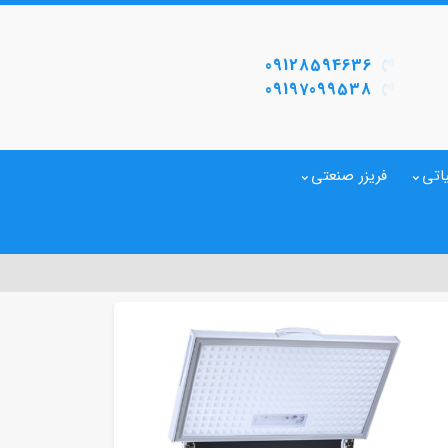
09128594636
09197099538
اتی
فریزر صنعتی