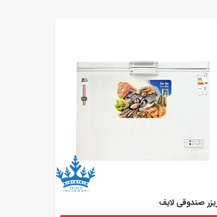
یزر صندوقی لایف