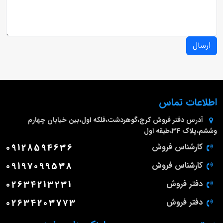
ارسال
اطلاعات تماس
آدرس دفتر فروش
کرج،گوهردشت،فلکه اول،بین خیابان چهارم
وششم،پلاک 34،طبقه اول
کارشناس فروش
09128594636
کارشناس فروش
09197099538
دفتر فروش
02634213231
دفتر فروش
02634203773