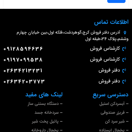
اطلاعات تماس
آدرس دفتر فروش
کرج،گوهردشت،فلکه اول،بین خیابان چهارم
وششم،پلاک 34،طبقه اول
کارشناس فروش
09128594636
کارشناس فروش
09197099538
دفتر فروش
02634213231
دفتر فروش
02634203773
دسترسی سریع
لینک های مفید
آبسردکن استیل
دستگاه بستنی ساز
فریزر صندوقی
سردخانه جسد
شیر سرد کن
پاتیل پخت شیر
یخچال ایستاده
یخچال داروخانه