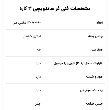
مشخصات فنی فر ساندویچی 3 کاره
ابعاد
90*70*120 سانتی متر
جنس بدنه
استیل خشدار
ضخامت
0.6
قابلیت اتصال به گاز شهری یا کپسول
دارد
هود و شیشه
دارد
یک عدد سرخ کن
دارد
جنس صفحه
چدن