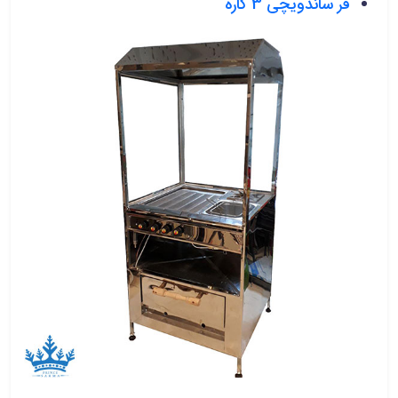
فر ساندویچی 3 کاره