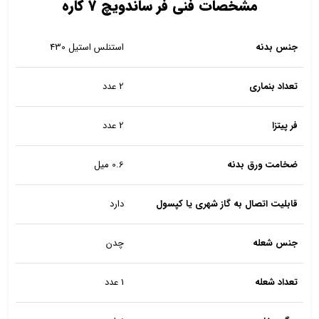
مشخصات فنی فر ساندویچ 7 کاره
جنس بدنه
استنلس استیل 430
تعداد بنماری
2 عدد
فر پیتزا
2 عدد
ضخامت ورق بدنه
0.6 میل
قابلیت اتصال به گاز شهری یا کپسول
دارد
جنس شعله
چدن
تعداد شعله
1 عدد