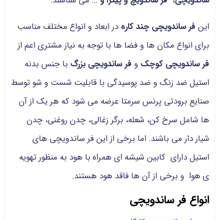
ساندویچی
،
فر ساندویچ و پیتزا
و
...
می شناسند.
این
فر ساندویچی چند کاره
در ابعاد و انواع مختلف مناسب
برای انواع مکان ها و فضا ها با توجه به نیاز مشتری اعم از
فر ساندویچی کوچک
و
فر ساندویچی بزرگ
با جنس بدنه
استیل ضد زنگ و ضد پوسیدگی با قابلیت شست و شو توسط
صنایع برودتی پرنس سرمتا عرضه می شود که هر یک از آن
ها شامل سرخ کن، شعله، برگر زغالی، چدن روغنی، چدن
شیار دار می باشند. اما برخی از این فر ساندویچی های
استیل دارای کابین شیشه ای همراه با هود به منظور تهویه
ی هوا و برخی از آن ها فاقد هود هستند.
انواع فر ساندویچی