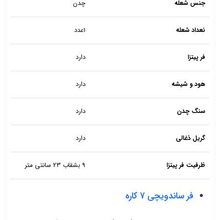
جنس شعله
چدن
نعداد شعله
1عدد
فر پیتزا
دارد
هود و شیشه
دارد
سنگ چدن
دارد
گریل ذغالی
دارد
ظرفیت فر پیتزا
9 بشقاب 23 سانتی متر
فر ساندویچی 7 کاره