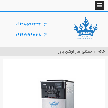
09128594636
09197099538
خانه
بستنی ساز اوشن پاور