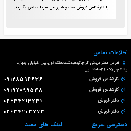
با کارشناس فروش مجموعه پرنس سرما تماس بگیرید.
اطلاعات تماس
آدرس دفتر فروش
کرج،گوهردشت،فلکه اول،بین خیابان چهارم
وششم،پلاک 34،طبقه اول
کارشناس فروش
09128594636
کارشناس فروش
09197099538
دفتر فروش
02634213231
دفتر فروش
02634203773
دسترسی سریع
لینک های مفید