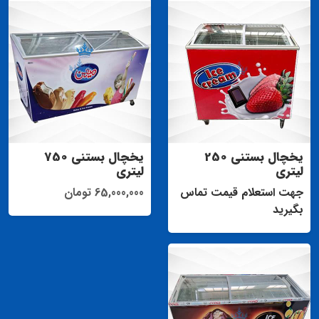
یخچال بستنی 250
یخچال بستنی 750
لیتری
لیتری
جهت استعلام قیمت تماس
65,000,000 تومان
بگیرید