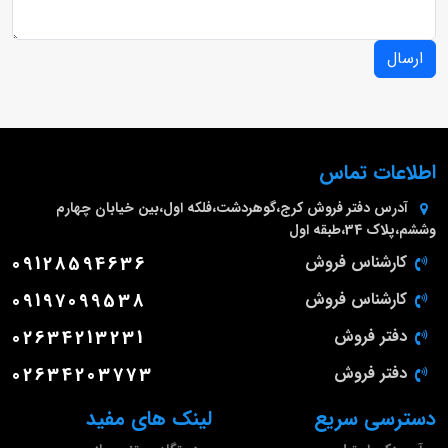
ارسال
اطلاعات تماس
آدرس دفتر فروش
کرج،گوهردشت،فلکه اول،بین خیابان چهارم
وششم،پلاک 34،طبقه اول
کارشناس فروش
09128594636
کارشناس فروش
09197099538
دفتر فروش
02634213231
دفتر فروش
02634203773
دسترسی سریع
لینک های مفید