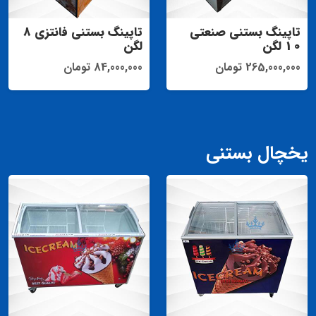
تاپینگ بستنی صنعتی
تاپینگ بستنی فانتزی 8
10 لگن
لگن
265,000,000 تومان
84,000,000 تومان
یخچال بستنی