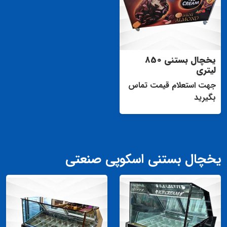
یخچال بستنی 850
لیتری
جهت استعلام قیمت تماس
بگیرید
یخچال بستنی اسکوپی صنعتی