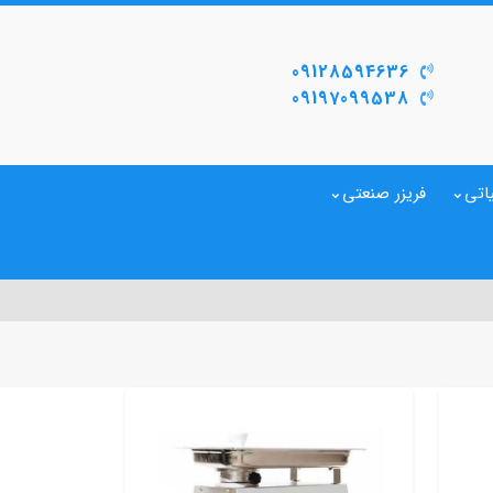
09128594636
09197099538
اتی
فریزر صنعتی