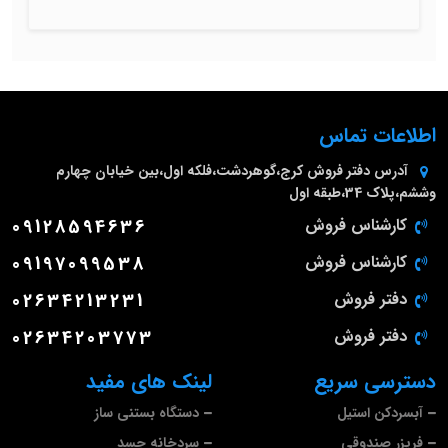
اطلاعات تماس
آدرس دفتر فروش
کرج،گوهردشت،فلکه اول،بین خیابان چهارم
وششم،پلاک 34،طبقه اول
کارشناس فروش
09128594636
کارشناس فروش
09197099538
دفتر فروش
02634213231
دفتر فروش
02634203773
دسترسی سریع
لینک های مفید
آبسردکن استیل
دستگاه بستنی ساز
فریزر صندوقی
سردخانه جسد