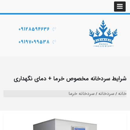
09128594636
09197099538
شرایط سردخانه مخصوص خرما + دمای نگهداری
خانه
سردخانه
سردخانه خرما